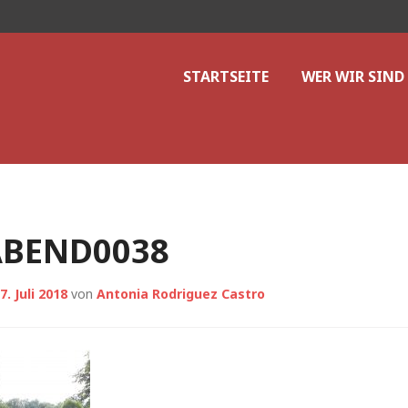
V. Hannover
STARTSEITE
WER WIR SIND
ABEND0038
7. Juli 2018
von
Antonia Rodriguez Castro