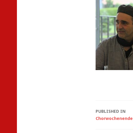
Post
PUBLISHED IN
Chorwochenende 1
navigat