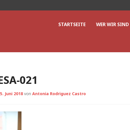
V. Hannover
STARTSEITE
WER WIR SIND
ESA-021
5. Juni 2018
von
Antonia Rodriguez Castro