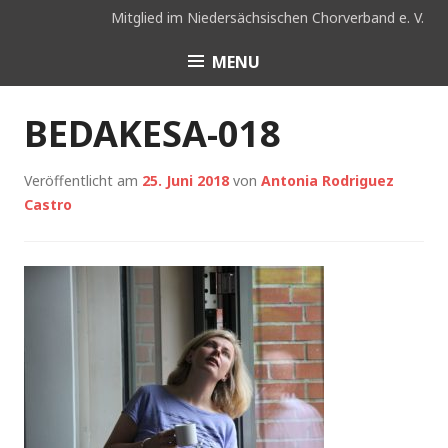
Skip
Mitglied im Niedersächsischen Chorverband e. V.
to
content
MENU
Coro Hispano e. V.
Hannover
BEDAKESA-018
Veröffentlicht am
25. Juni 2018
von
Antonia Rodriguez
Castro