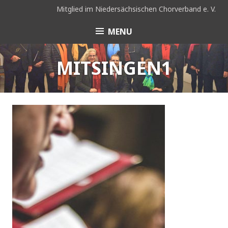
Skip
Mitglied im Niedersächsischen Chorverband e. V.
to
content
MENU
Coro Hispano e. V.
Hannover
MITSINGEN1