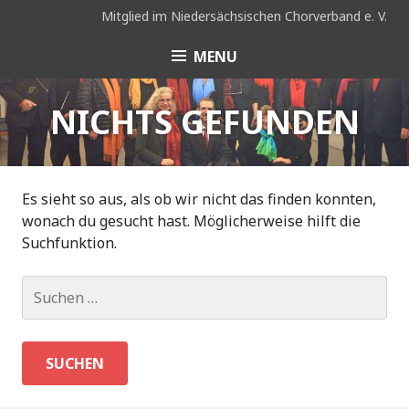
Skip
Mitglied im Niedersächsischen Chorverband e. V.
to
content
MENU
Coro Hispano e. V.
Hannover
NICHTS GEFUNDEN
Es sieht so aus, als ob wir nicht das finden konnten,
wonach du gesucht hast. Möglicherweise hilft die
Suchfunktion.
Suchen
nach: